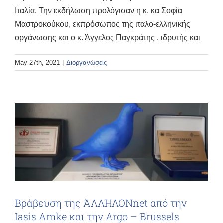
Ιταλία. Την εκδήλωση προλόγισαν η κ. κα Σοφία
Μαστροκούκου, εκπρόσωπος της ιταλο-ελληνικής
οργάνωσης και ο κ. Άγγελος Παγκράτης , ιδρυτής και
May 27th, 2021
|
Διοργανώσεις
Bράβευση της ΆΛΛΗΛΟΝnet από την
Iasis Amke και την Argo – Brussels