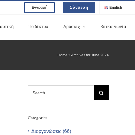
Σύνδεση
Εγγραφή
English
ευτική
Το δίκτυο
Δράσεις
Επικοινωνία
Home
»
Archives for June 2024
Search
for:
Categories
Διοργανώσεις (66)