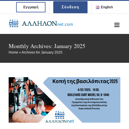
Skip
Σύνδεση
Εγγραφή
English
to
content
Monthly Archives:
January 2025
Home
»
Archives for January 2025