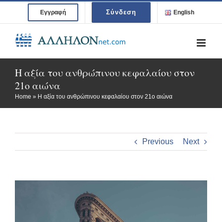
Skip
Σύνδεση
Εγγραφή
English
to
content
Η αξία του ανθρώπινου κεφαλαίου στον
21ο αιώνα
Home
»
Η αξία του ανθρώπινου κεφαλαίου στον 21ο αιώνα
Previous
Next
View
Larger
Image