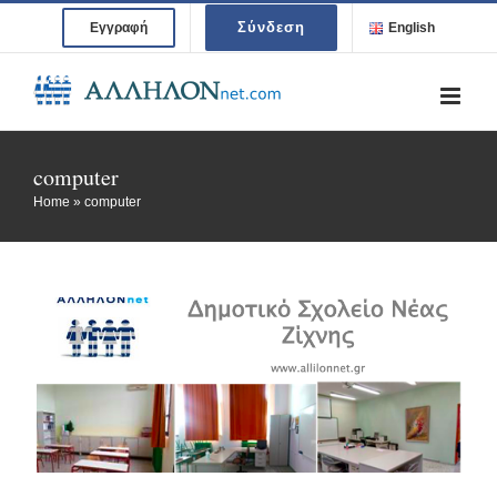
Skip
Σύνδεση
Εγγραφή
English
to
content
computer
Home
»
computer