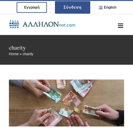
Skip
Σύνδεση
Εγγραφή
English
to
content
charity
Home
»
charity