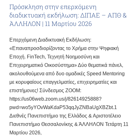
Πρόσκληση στην επερχόμενη
διαδικτυακή εκδήλωση: ΔΙΠΑΕ – ΑΠΘ &
ΆΛΛΗΛΟΝ | 11 Μαρτίου 2026
Επερχόμενη Διαδικτυακή Εκδήλωση:
«Επαναπροσδιορίζοντας το Χρήμα στην Ψηφιακή
Εποχή. FinTech, Τεχνητή Νοημοσύνη και
Επιχειρηματικό Οικοσύστημα» Δύο θεματικά πάνελ,
ακολουθούμενα από δυο ομαδικές Speed Mentoring
με κορυφαίους επαγγελματίες, επιχειρηματίες και
επιστήμονες! Σύνδεσμος ZOOM:
https://us06web.zoom.us/j/82614925888?
pwd=wo5yYOvWaKdaP53qqJyZNBaUgXBZbt.1
Διεθνές Πανεπιστήμιο της Ελλάδος & Αριστοτέλειο
Πανεπιστήμιο Θεσσαλονίκης & ΆΛΛΗΛΟΝ Τετάρτη 11
Μαρτίου 2026,