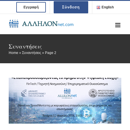
Skip
Σύνδεση
Εγγραφή
English
to
content
Συναντήσεις
Home
»
Συναντήσεις
»
Page 2