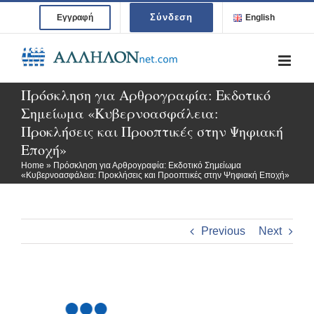
Skip
Σύνδεση
Εγγραφή
English
to
content
Πρόσκληση για Αρθρογραφία: Εκδοτικό
Σημείωμα «Κυβερνοασφάλεια:
Προκλήσεις και Προοπτικές στην Ψηφιακή
Εποχή»
Home
»
Πρόσκληση για Αρθρογραφία: Εκδοτικό Σημείωμα
«Κυβερνοασφάλεια: Προκλήσεις και Προοπτικές στην Ψηφιακή Εποχή»
Previous
Next