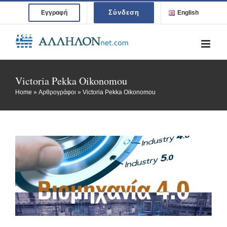
Skip
Σύνδεση
Εγγραφή
English
to
content
Victoria Pekka Oikonomou
Home
»
Αρθρογράφοι
»
Victoria Pekka Oikonomou