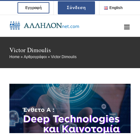
Skip
Σύνδεση
Εγγραφή
English
to
content
Victor Dimoulis
Home
»
Αρθρογράφοι
»
Victor Dimoulis