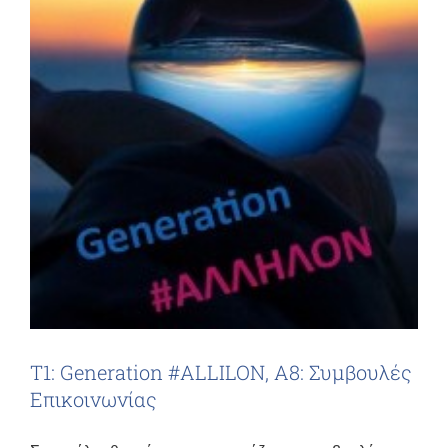
Τ1: Generation #ALLILON, Α8: Συμβουλές
Επικοινωνίας