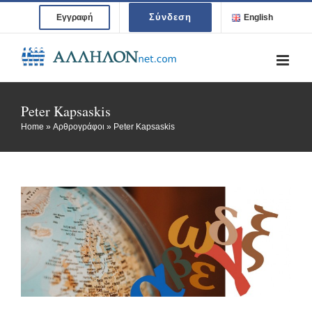
Skip
Σύνδεση
Εγγραφή
English
to
content
Peter Kapsaskis
Home
»
Αρθρογράφοι
»
Peter Kapsaskis