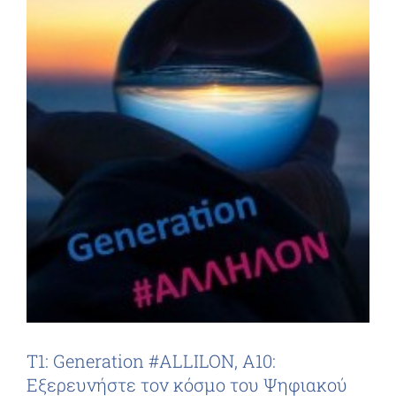
Τ1: Generation #ALLILON, Α10:
Εξερευνήστε τον κόσμο του Ψηφιακού