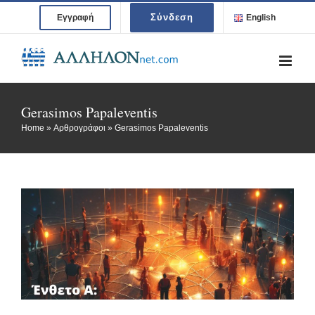
Skip
Σύνδεση
Εγγραφή
English
to
content
Gerasimos Papaleventis
Home
»
Αρθρογράφοι
»
Gerasimos Papaleventis