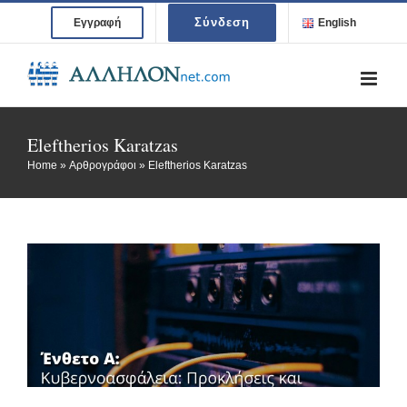
Skip
Σύνδεση
Εγγραφή
English
to
content
Eleftherios Karatzas
Home
»
Αρθρογράφοι
»
Eleftherios Karatzas