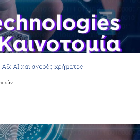
, Α6: AI και αγορές χρήματος
γορών.