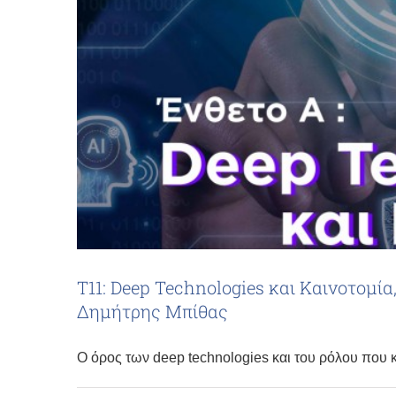
Τ11: Deep Technologies και Καινοτομ
Δημήτρης Μπίθας
Ο όρος των deep technologies και του ρόλου που 