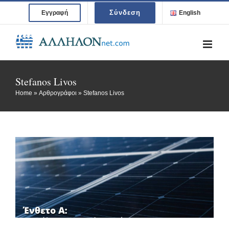
Skip
Σύνδεση
Εγγραφή
English
to
content
Stefanos Livos
Home
»
Αρθρογράφοι
»
Stefanos Livos