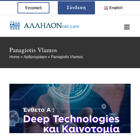
Skip
Σύνδεση
Εγγραφή
English
to
content
Panagiotis Vlamos
Home
»
Αρθρογράφοι
»
Panagiotis Vlamos