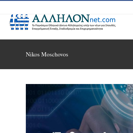
Skip
to
content
Nikos Moschovos