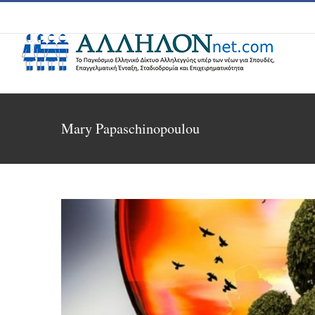
Skip
to
content
Mary Papaschinopoulou