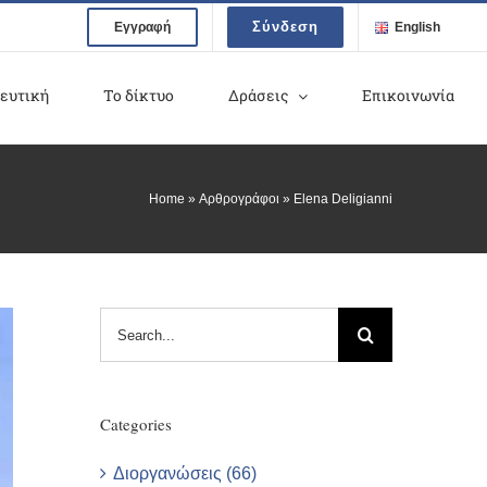
Σύνδεση
Εγγραφή
English
ευτική
Το δίκτυο
Δράσεις
Επικοινωνία
Home
»
Αρθρογράφοι
»
Elena Deligianni
Search
for:
Categories
Διοργανώσεις (66)