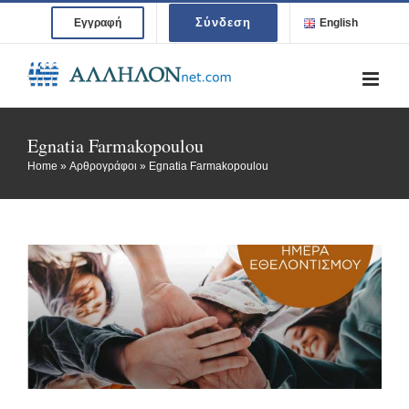
Skip
Σύνδεση
Εγγραφή
English
to
content
Egnatia Farmakopoulou
Home
»
Αρθρογράφοι
»
Egnatia Farmakopoulou