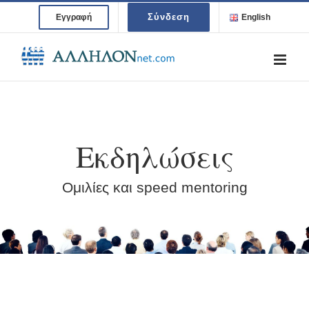
Skip
Σύνδεση
Εγγραφή
English
to
content
Εκδηλώσεις
Ομιλίες και speed mentoring