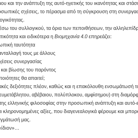
υ και την ανάπτυξη της αυτό-ηγετικής του ικανότητας και στάσ
οσωπικές σχέσεις, το πέρασμα από τη σύγκρουση στη συνεργασ
ογικότητας.
σω του συλλογικού, τα όρια των πεποιθήσεων, την αλληλεπίδρ
ικότητα και ειδικότερα η
Βιομηχανία 4.0
επηρεάζει:
σωπική ταυτότητα
ανταλλαγή τους με άλλους
χέσεις συνεργασίας
 και βίωσης του παρόντος
ποιότητες θα απαιτεί;
νιακές δεξιότητες πλέον, καθώς και η επακόλουθη ενσωμάτωσή τ
ευμετάβλητου, αβέβαιου, πολύπλοκου, αμφίσημου) στη διαμόρ
ης ελληνικής φιλοσοφίας στην προσωπική ανάπτυξη και αυτό-εξ
και κληρονομημένες αξίες, που διαγενεαλογικά φέρουμε και μπ
αγμάτωσή μας.
 «ίδιον»…