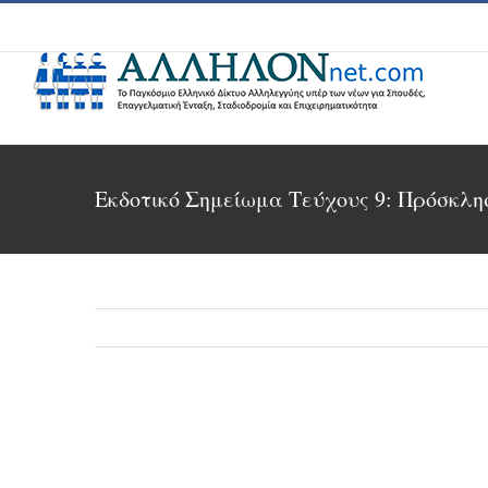
Skip
to
content
Εκδοτικό Σημείωμα Τεύχους 9: Πρόσκλ