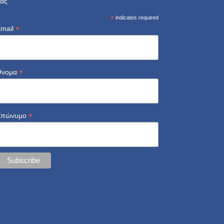
ας
*
indicates required
*
mail
*
Όνομα
*
Επώνυμο