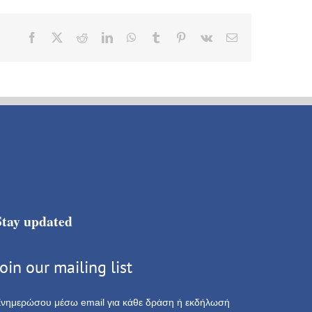
Facebook
X
Reddit
LinkedIn
WhatsApp
Tumblr
Pinterest
Vk
Email
Stay updated
Join our mailing list
νημερώσου μέσω email για κάθε δράση ή εκδήλωσή