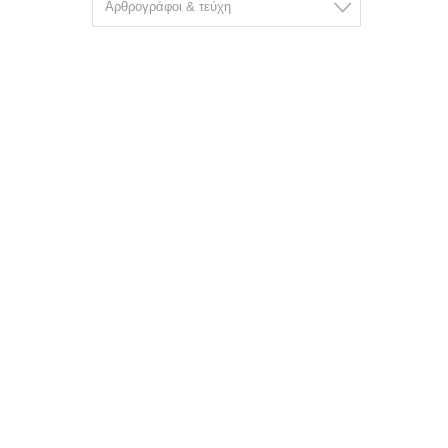
Aρθρογράφοι & τεύχη