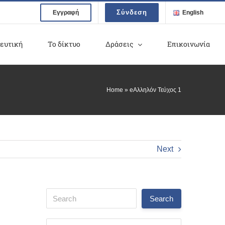
Σύνδεση
Εγγραφή
English
ευτική
Το δίκτυο
Δράσεις
Επικοινωνία
Home
»
eΑλληλόν Τεύχος 1
Next