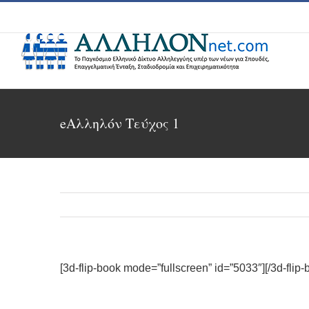
Skip
to
content
eΑλληλόν Τεύχος 1
[3d-flip-book mode=”fullscreen” id=”5033″][/3d-flip-