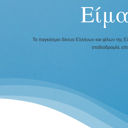
Είμ
Το παγκόσμιο δίκτυο Ελλήνων και φίλων της Ελ
σταδιοδρομία, επι