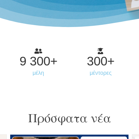
9 300
+
300
+
μέλη
μέντορες
Πρόσφατα νέα