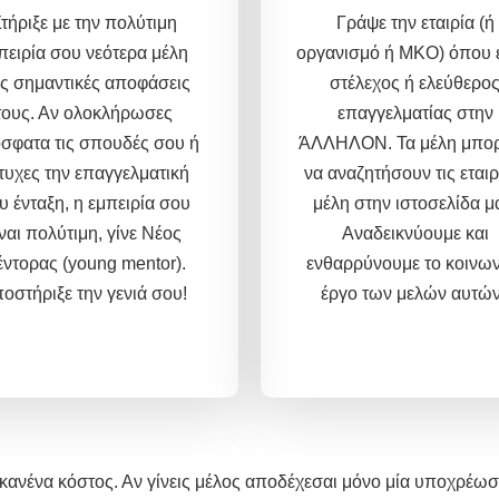
τήριξε με την πολύτιμη
Γράψε την εταιρία (ή
πειρία σου νεότερα μέλη
οργανισμό ή ΜΚΟ) όπου ε
ις σημαντικές αποφάσεις
στέλεχος ή ελεύθερο
τους. Αν ολοκλήρωσες
επαγγελματίας στην
σφατα τις σπουδές σου ή
ΆΛΛΗΛΟΝ. Τα μέλη μπο
τυχες την επαγγελματική
να αναζητήσουν τις εταιρ
υ ένταξη, η εμπειρία σου
μέλη στην ιστοσελίδα μ
ίναι πολύτιμη,
γίνε Νέος
Αναδεικνύουμε και
ντορας (young mentor).
ενθαρρύνουμε το κοινων
οστήριξε την γενιά σου!
έργο των μελών αυτών
ανένα κόστος. Αν γίνεις μέλος αποδέχεσαι μόνο μία υποχρέωσ