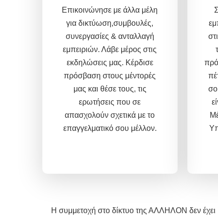
Επικοινώνησε με άλλα μέλη
Σ
για δικτύωση,συμβουλές,
εμ
συνεργασίες & ανταλλαγή
στ
εμπειριών.
Λάβε μέρος στις
εκδηλώσεις μας.
Κέρδισε
πρό
πρόσβαση στους μέντορές
πέ
μας και θέσε τους, τις
σο
ερωτήσεις που σε
ε
απασχολούν σχετικά με το
Μέ
επαγγελματικό σου μέλλον.
Υπ
Η συμμετοχή στο δίκτυο της ΑΛΛΗΛΟΝ δεν έχει κ