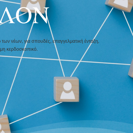
ΗΛΟΝ
 των νέων, για σπουδές, επαγγελματική ένταξη,
ι μη κερδοσκοπικό.