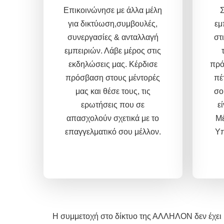
Επικοινώνησε με άλλα μέλη
Σ
για δικτύωση,συμβουλές,
εμ
συνεργασίες & ανταλλαγή
στ
εμπειριών.
Λάβε μέρος στις
εκδηλώσεις μας.
Κέρδισε
πρό
πρόσβαση στους μέντορές
πέ
μας και θέσε τους, τις
σο
ερωτήσεις που σε
ε
απασχολούν σχετικά με το
Μέ
επαγγελματικό σου μέλλον.
Υπ
Η συμμετοχή στο δίκτυο της ΑΛΛΗΛΟΝ δεν έχει κ