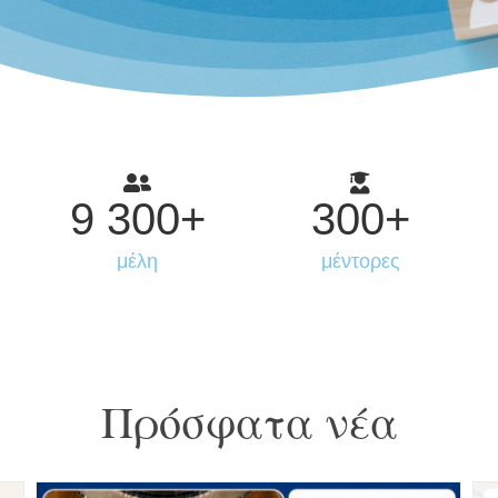
9 300
+
300
+
μέλη
μέντορες
Πρόσφατα νέα