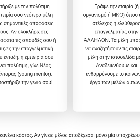
τήριξε με την πολύτιμη
Γράψε την εταιρία (ή
πειρία σου νεότερα μέλη
οργανισμό ή ΜΚΟ) όπου ε
ις σημαντικές αποφάσεις
στέλεχος ή ελεύθερο
τους. Αν ολοκλήρωσες
επαγγελματίας στην
σφατα τις σπουδές σου ή
ΆΛΛΗΛΟΝ. Τα μέλη μπο
τυχες την επαγγελματική
να αναζητήσουν τις εταιρ
υ ένταξη, η εμπειρία σου
μέλη στην ιστοσελίδα μ
ίναι πολύτιμη,
γίνε Νέος
Αναδεικνύουμε και
ντορας (young mentor).
ενθαρρύνουμε το κοινων
οστήριξε την γενιά σου!
έργο των μελών αυτών
ανένα κόστος. Αν γίνεις μέλος αποδέχεσαι μόνο μία υποχρέωσ