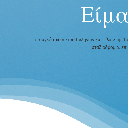
Είμ
Το παγκόσμιο δίκτυο Ελλήνων και φίλων της Ελ
σταδιοδρομία, επι