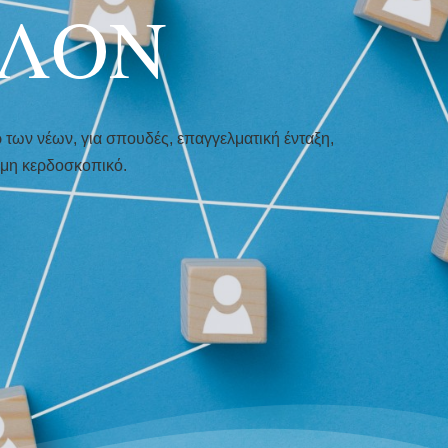
ΗΛΟΝ
 των νέων, για σπουδές, επαγγελματική ένταξη,
ι μη κερδοσκοπικό.