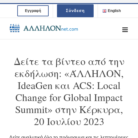
Skip
Σύνδεση
Εγγραφή
English
to
content
Δείτε τα βίντεο από την
εκδήλωση: «ΆΛΛΗΛΟΝ,
IdeaGen και ACS: Local
Change for Global Impact
Summit» στην Κέρκυρα,
20 Ιουλίου 2023
Δείτε αναλυτικά όλο το πρόγραμμα και τις λεπτομέρειες