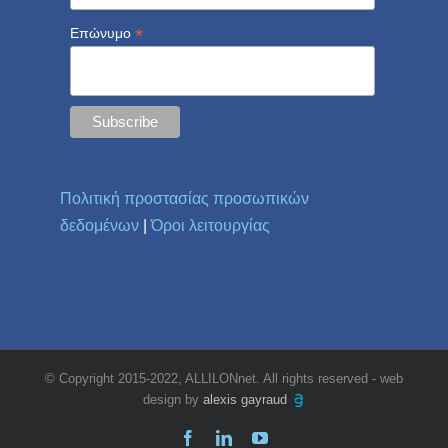
*
Επώνυμο
Πολιτική προστασίας προσωπικών
δεδομένων
|
Όροι λειτουργίας
© Copyright 2015-2022, ALLILONnet. All rights reserved - web
design by
alexis gayraud
Facebook
LinkedIn
YouTube