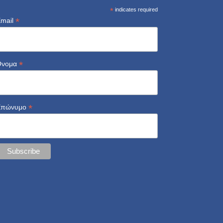
*
indicates required
*
mail
*
Όνομα
*
Επώνυμο