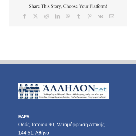
Share This Story, Choose Your Platform!
Facebook
X
Reddit
LinkedIn
WhatsApp
Tumblr
Pinterest
Vk
Email
ΕΔΡΑ
Οδός Τατοϊου 90, Μεταμόρφωση Αττικής –
144 51, Αθήνα