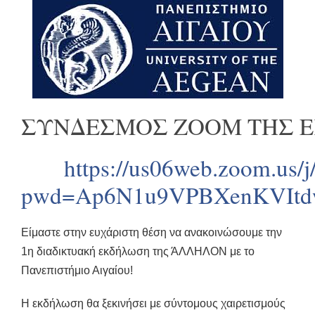
ΣΥΝΔΕΣΜΟΣ ZOOM ΤΗΣ 
https://us06web.zoom.us/
pwd=Ap6N1u9VPBXenKVItd
Είμαστε στην ευχάριστη θέση να ανακοινώσουμε την
1η διαδικτυακή εκδήλωση της ΆΛΛΗΛΟΝ με το
Πανεπιστήμιο Αιγαίου!
Η εκδήλωση θα ξεκινήσει με σύντομους χαιρετισμούς