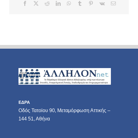
Facebook
X
Reddit
LinkedIn
WhatsApp
Tumblr
Pinterest
Vk
Email
ΕΔΡΑ
Οδός Τατοϊου 90, Μεταμόρφωση Αττικής –
144 51, Αθήνα