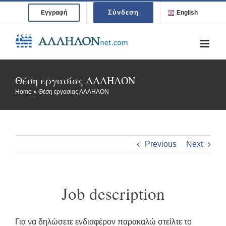
Skip
Σύνδεση
Εγγραφή
English
to
content
Θέση εργασίας ΑΛΛΗΛΟΝ
Home
»
Θέση εργασίας ΑΛΛΗΛΟΝ
Previous
Next
Job description
Για να δηλώσετε ενδιαφέρον παρακαλώ στείλτε το