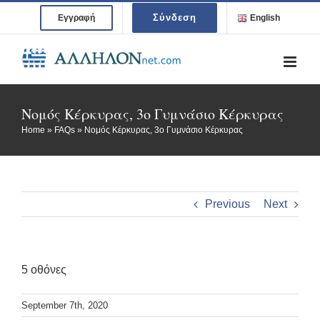
Skip
Σύνδεση
Εγγραφή
English
to
content
Νομός Κέρκυρας, 3ο Γυμνάσιο Κέρκυρας
Home
»
FAQs
»
Νομός Κέρκυρας, 3ο Γυμνάσιο Κέρκυρας
Previous
Next
5 οθόνες
September 7th, 2020