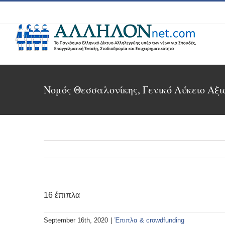
Skip
to
content
Νομός Θεσσαλονίκης, Γενικό Λύκειο Αξι
16 έπιπλα
September 16th, 2020
|
Έπιπλα & crowdfunding