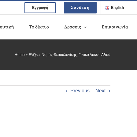
Σύνδεση
Εγγραφή
English
ευτική
Το δίκτυο
Δράσεις
Επικοινωνία
Home
»
FAQs
»
Νομός Θεσσαλονίκης, Γενικό Λύκειο Αξιού
Previous
Next