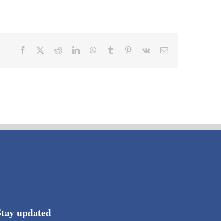
Facebook
X
Reddit
LinkedIn
WhatsApp
Tumblr
Pinterest
Vk
Email
Stay updated