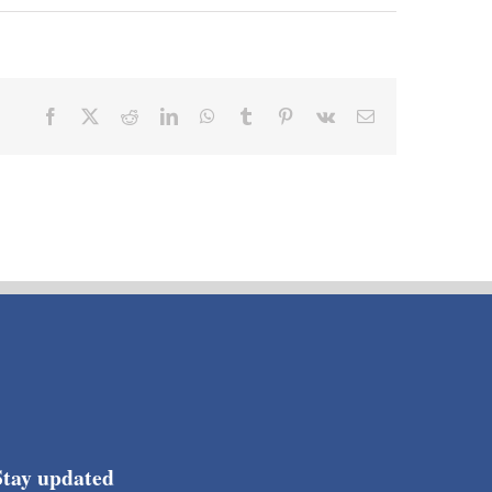
Facebook
X
Reddit
LinkedIn
WhatsApp
Tumblr
Pinterest
Vk
Email
Stay updated