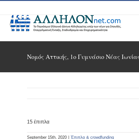
Skip
to
content
Νομός Αττικής, 1ο Γυμνάσιο Νέας Ιωνία
15 έπιπλα
September 15th, 2020
|
Έπιπλα & crowdfunding