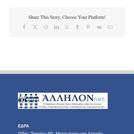
Share This Story, Choose Your Platform!
Facebook
X
Reddit
LinkedIn
WhatsApp
Tumblr
Pinterest
Vk
Email
ΕΔΡΑ
Οδός Τατοϊου 90, Μεταμόρφωση Αττικής –