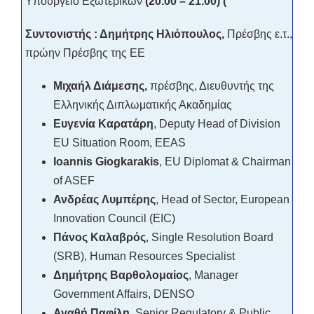
Υπουργείο Εξωτερικών
(20.00 – 21.00)
(
Συντονιστής : Δημήτρης Ηλιόπουλος,
Πρέσβης ε.τ.,
πρώην Πρέσβης της ΕΕ
Μιχαήλ Διάμεσης,
πρέσβης, Διευθυντής της
Ελληνικής Διπλωματικής Ακαδημίας
Ευγενία
Καρατάρη
, Deputy Head of Division
EU Situation Room, EEAS
Ioannis Giogkarakis
, EU Diplomat & Chairman
of ASEF
Ανδρέας
Λυμπέρης
, Head of Sector, European
Innovation Council (EIC)
Πάνος
Καλαβρός
, Single Resolution Board
(SRB), Human Resources Specialist
Δημήτρης
Βαρθολομαίος
, Manager
Government Affairs, DENSO
Αγαθή
Παφίλη
, Senior Regulatory & Public