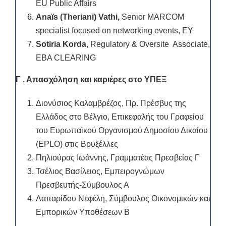
EU Public Affairs
Anaïs (Theriani) Vathi,
Senior MARCOM
specialist focused on networking events, EY
Sotiria Korda
, Regulatory & Oversite Associate,
EBA CLEARING
Γ .
Απασχόληση και καριέρες στο ΥΠΕΞ
Δ
ιονύσιος Καλαμβρέζος, Πρ. Πρέσβυς της
Ελλάδος στο Βέλγιο, Επικεφαλής του Γραφείου
του Ευρωπαϊκού Οργανισμού Δημοσίου Δικαίου
(ΕΡLO) στις Βρυξέλλες
Πηλιούρας Ιωάννης, Γραμματέας Πρεσβείας Γ
Τσέλιος Βασίλειος, Εμπειρογνώμων
Πρεσβευτής-Σύμβουλος Α
Λαπαρίδου Νεφέλη, Σύμβουλος Οικονομικών και
Εμπορικών Υποθέσεων Β