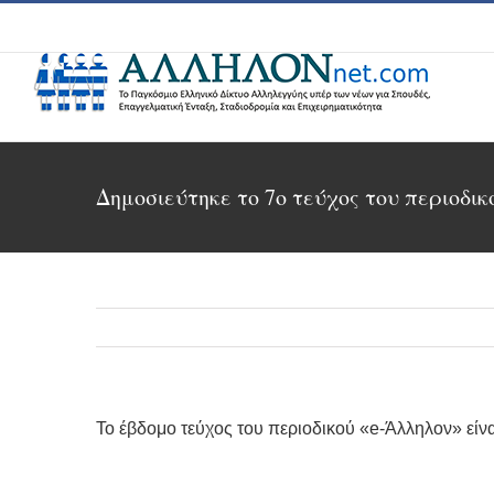
Skip
to
content
Δημοσιεύτηκε το 7ο τεύχος του περιοδικ
Το έβδομο τεύχος του περιοδικού «e-Άλληλον» είναι 