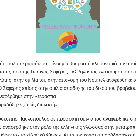
άτι πολύ περισσότερο. Είναι μια θαυμαστή κληρονομιά την οπο
λίστας ποιητής Γιώργος Σεφέρης : «Σβήνοντας ένα κομμάτι από τ
λύτης, στην ομιλία του στην απονομή του Νόμπελ αναφέρθηκε σε
 Ο Σεφέρης επίσης στην ομιλία αποδοχής του δικού του βραβείου
 αναφέρθηκε στην «τεράστια
αραδόθηκε χωρίς διακοπή».
οκόπης Παυλόπουλος σε πρόσφατη ομιλία του αναφέρθηκε στη
ης αναφέρθηκε στον ρόλο της ελληνικής γλώσσας στην μετατρο
αμόρφωσε το ελληνικό έθνος». Αυτή η «τεράστια παράδοση» στη