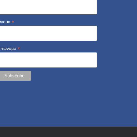
*
Όνομα
*
Επώνυμο