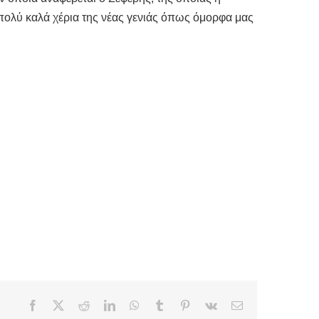
 πολύ καλά χέρια της νέας γενιάς όπως όμορφα μας
Facebook
X
Reddit
LinkedIn
WhatsApp
Tumblr
Pinterest
Vk
Email